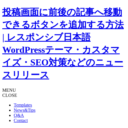
投稿画面に前後の記事へ移動
できるボタンを追加する方法
| レスポンシブ日本語
WordPressテーマ・カスタマ
イズ・SEO対策などのニュー
スリリース
MENU
CLOSE
Templates
News&Tips
Q&A
Contact