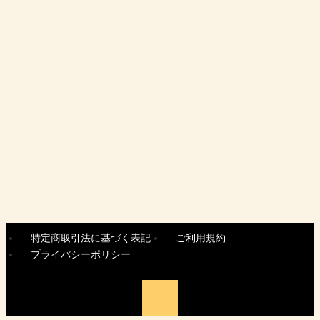
2019.04.09
建築・不動産
何のページか一目で分かる！tewplaはページごとにヘ
ッダー...
特定商取引法に基づく表記
ご利用規約
プライバシーポリシー