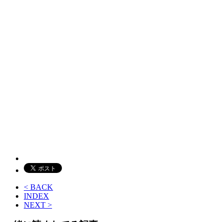
< BACK
INDEX
NEXT >